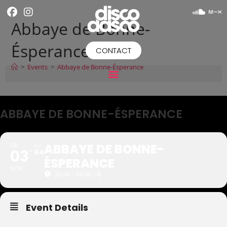
Abbaye de Bonne-
Ésperance
CONTACT
>
Events
>
Abbaye de Bonne-Ésperance
ABBAYE DE BONNE-ÉSPERANCE
ABBAYE DE BONNE-
FRI
SAT
03
04
ÉSPERANCE
NOV
20:00 - 03:00
(4)
Event Details
.