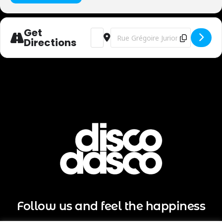
dans le cadre incroyable de L’Abbaye de Bonne Espérance !
Get
Address - Abbaye de Bonne-Ésperance
Destination Address - Abbaye de 
Après avoir mis le feu au Ruffus cette été…
Directions
L’équipe des DISCO DASCO
débarque du nord du pays au grand complet dans une
ambiance friendly House unique en son genre !
Preparez-vous pour une soirée mémorable
Une coupe de bulle ou un soft vous sera offerte à votre
arrivée avant 21h00
DRESS CODE : CHIC
Follow us and feel the happiness
CHEMISE SOUHAITEE POUR LES HOMMES