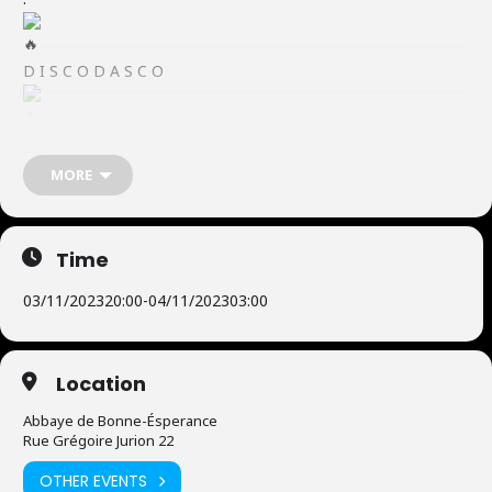
D I S C O D A S C O
MORE
ABBAYE DE BONNE ESPÉRANCE
Time
03/11/2023
20:00
-
04/11/2023
03:00
Vendredi 3-11 • 20h00 > 3h00
Le vendredi 3 Novembre dès 20h00, on cloture notre fameux
Location
week-end d’Halloween en beauté avec la soirée
Abbaye de Bonne-Ésperance
Rue Grégoire Jurion 22
D I S C O D A S C O
OTHER EVENTS